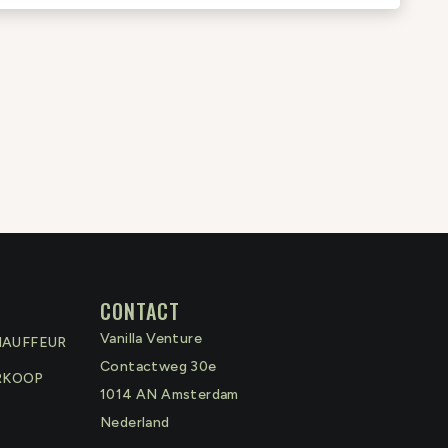
CONTACT
Vanilla Venture
HAUFFEUR
Contactweg 30e
RKOOP
1014 AN
Amsterdam
Nederland