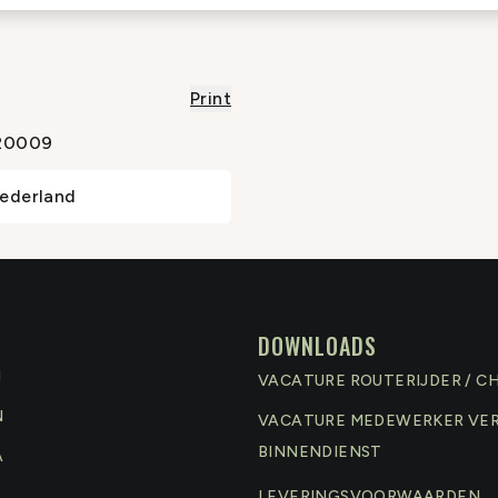
Print
20009
ederland
DOWNLOADS
N
VACATURE ROUTERIJDER / C
N
VACATURE MEDEWERKER VE
BINNENDIENST
A
LEVERINGSVOORWAARDEN