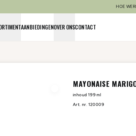
HOE WER
ORTIMENT
AANBIEDINGEN
OVER ONS
CONTACT
MAYONAISE MARIGO
inhoud
199 ml
Art. nr.
120009