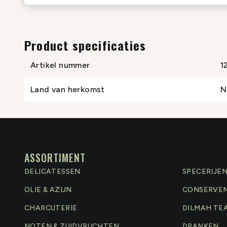
Product specificaties
Artikel nummer
1
Land van herkomst
N
ASSORTIMENT
DELICATESSEN
SPECERIJE
OLIE & AZIJN
CONSERVE
CHARCUTERIE
DILMAH TE
NOTEN & ZUIDVRUCHTEN
DRANKEN