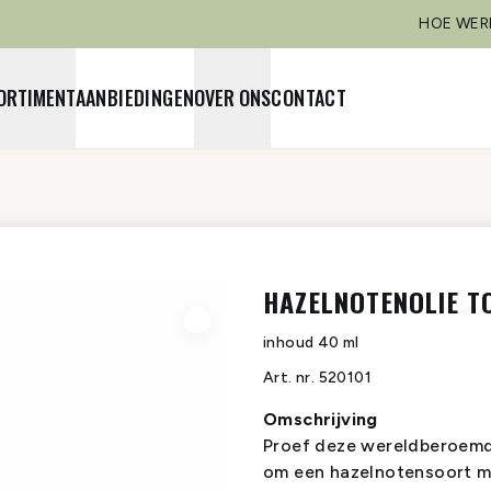
HOE WER
ORTIMENT
AANBIEDINGEN
OVER ONS
CONTACT
HAZELNOTENOLIE T
inhoud
40 ml
Art. nr.
520101
Omschrijving
Proef deze wereldberoemde
om een hazelnotensoort m