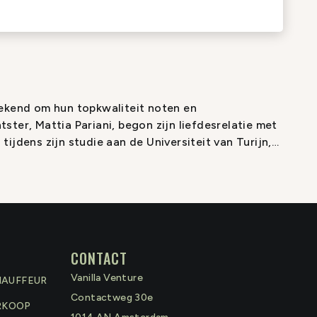
bekend om hun topkwaliteit noten en
ster, Mattia Pariani, begon zijn liefdesrelatie met
ijdens zijn studie aan de Universiteit van Turijn,
r hazelnootolie de National Innovation Prize won.
happelijk schrijven en onderzoek, begon Mattia
 hazelnoten, het extraheren en bottelen van zijn
iemontese hazelnoten en kreeg al snel een reputatie
ke producent van Italiaanse noten. Mattia's passie
le Pariani-producten.
CONTACT
Vanilla Venture
HAUFFEUR
Contactweg 30e
RKOOP