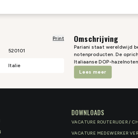
Omschrijving
Print
Pariani staat wereldwijd 
520101
notenproducten. De opricht
Italiaanse DOP-hazelnoten t
Italie
waar zijn proefschrift ove
Lees meer
Niet tevreden met wetensc
met het kopen van de beste
eigen oliën uit de beste P
als de ultieme ambachtelij
is duidelijk zichtbaar in al
DOWNLOADS
N
VACATURE ROUTERIJDER / C
N
VACATURE MEDEWERKER VE