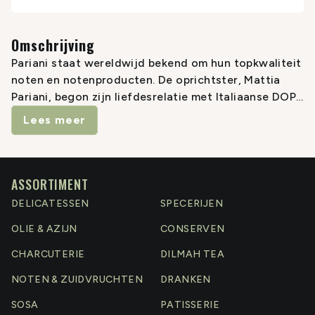
Omschrijving
Pariani staat wereldwijd bekend om hun topkwaliteit
noten en notenproducten. De oprichtster, Mattia
Pariani, begon zijn liefdesrelatie met Italiaanse DOP-
hazelnoten tijdens zijn studie aan de Universiteit van
Lees meer
Turijn, waar zijn proefschrift over hazelnootolie de
National Innovation Prize won. Niet tevreden met
wetenschappelijk schrijven en onderzoek, begon
Mattia met het kopen van de beste hazelnoten, het
ASSORTIMENT
extraheren en bottelen van zijn eigen oliën uit de
DELICATESSEN
SPECERIJEN
beste Piemontese hazelnoten en kreeg al snel een
OLIE & AZIJN
CONSERVEN
reputatie als de ultieme ambachtelijke producent
van Italiaanse noten. Mattia's passie is duidelijk
CHARCUTERIE
DILMAH TEA
zichtbaar in alle Pariani-producten.
NOTEN & ZUIDVRUCHTEN
DRANKEN
SOSA
PATISSERIE