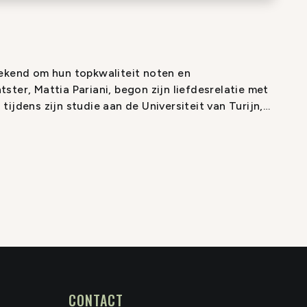
bekend om hun topkwaliteit noten en
ster, Mattia Pariani, begon zijn liefdesrelatie met
ijdens zijn studie aan de Universiteit van Turijn,
r hazelnootolie de National Innovation Prize won.
happelijk schrijven en onderzoek, begon Mattia
 hazelnoten, het extraheren en bottelen van zijn
iemontese hazelnoten en kreeg al snel een reputatie
ke producent van Italiaanse noten. Mattia's passie
le Pariani-producten.
CONTACT