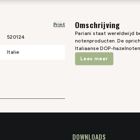
Omschrijving
Print
Pariani staat wereldwijd 
520124
notenproducten. De opricht
Italiaanse DOP-hazelnoten t
Italie
waar zijn proefschrift ove
Lees meer
Niet tevreden met wetensc
met het kopen van de beste
eigen oliën uit de beste P
als de ultieme ambachtelij
is duidelijk zichtbaar in al
DOWNLOADS