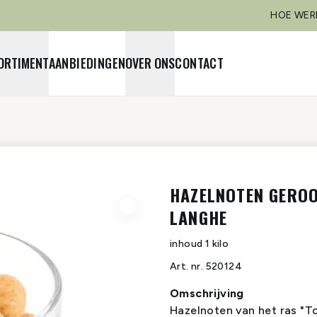
HOE WER
ORTIMENT
AANBIEDINGEN
OVER ONS
CONTACT
HAZELNOTEN GEROO
LANGHE
inhoud
1 kilo
Art. nr.
520124
Omschrijving
Hazelnoten van het ras "To