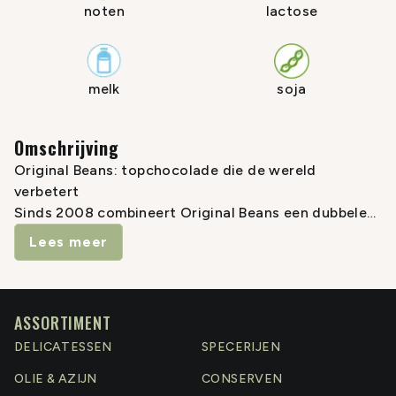
noten
lactose
melk
soja
Omschrijving
Original Beans: topchocolade die de wereld
verbetert
Sinds 2008 combineert Original Beans een dubbele
passie: chocolade maken en duurzaam ondernemen
Lees meer
waarbij de lat steeds hoger gelegd wordt. Het Bean-
team reist tot in de meest afgelegen regenwouden
van de wereld om de meest zeldzame cacao te
bemachtigen om fijnproevers, milieubewuste
ASSORTIMENT
consumenten en toonaangevende chefs pure,
DELICATESSEN
SPECERIJEN
additiefvrije chocolade te bieden.
OLIE & AZIJN
CONSERVEN
Cacao-oogsten die de biodiversiteit van deze