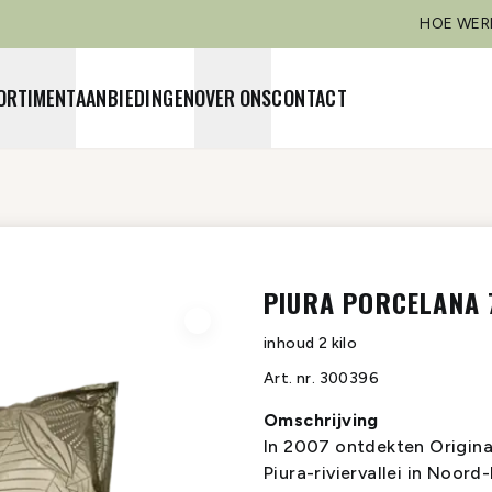
HOE WER
ORTIMENT
AANBIEDINGEN
OVER ONS
CONTACT
PIURA PORCELANA
inhoud
2 kilo
Art. nr.
300396
Omschrijving
In 2007 ontdekten Origina
Piura-riviervallei in Noor