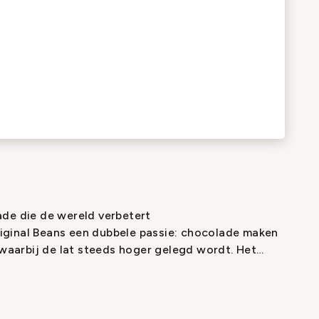
ade die de wereld verbetert
ginal Beans een dubbele passie: chocolade maken
aarbij de lat steeds hoger gelegd wordt. Het
e meest afgelegen regenwouden van de wereld om
te bemachtigen om fijnproevers, milieubewuste
vende chefs pure, additiefvrije chocolade te