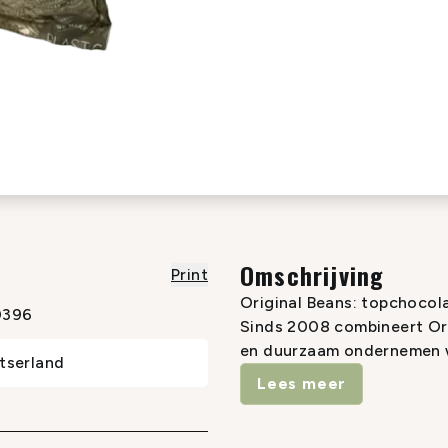
Omschrijving
Print
Original Beans: topchocol
0396
Sinds 2008 combineert Ori
en duurzaam ondernemen w
tserland
Bean-team reist tot in d
Lees meer
de meest zeldzame cacao 
consumenten en toonaange
bieden.