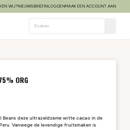
KEN WIJ?
NIEUWSBRIEF
INLOGGEN
MAAK EEN ACCOUNT AAN
 75% ORG
l Beans deze ultrazeldzame witte cacao in de
d-Peru. Vanwege de levendige fruitsmaken is