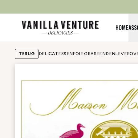
HOME
ASS
TERUG
DELICATESSEN
FOIE GRAS
EENDENLEVER
OV