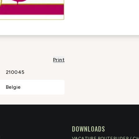
Print
210045
Belgie
DOWNLOADS
N
VACATURE ROUTERIJDER / C