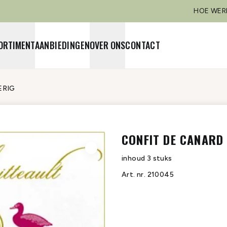
HOE WER
ORTIMENT
AANBIEDINGEN
OVER ONS
CONTACT
ERIG
CONFIT DE CANARD 
inhoud
3 stuks
Art. nr.
210045