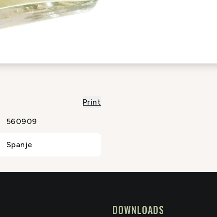
Print
560909
Spanje
DOWNLOADS