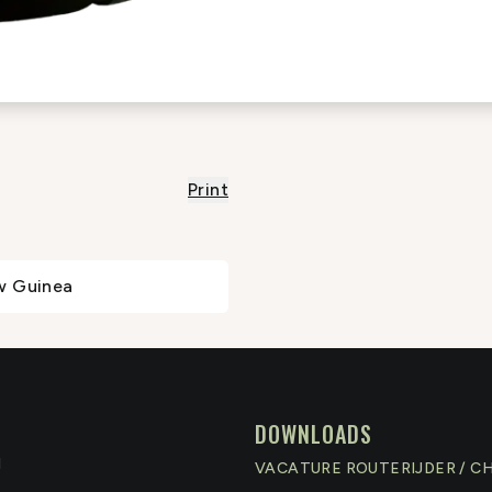
Print
w Guinea
DOWNLOADS
N
VACATURE ROUTERIJDER / C