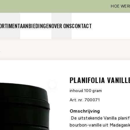
HOE WER
ORTIMENT
AANBIEDINGEN
OVER ONS
CONTACT
A
PLANIFOLIA VANILL
inhoud
100 gram
Art. nr.
700071
Omschrijving
De uitstekende Vanilla plani
bourbon-vanille uit Madagaska