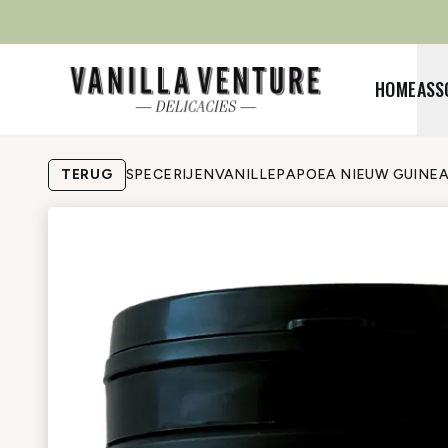
HOME
ASS
TERUG
SPECERIJEN
VANILLE
PAPOEA NIEUW GUINE