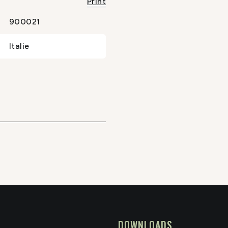
Print
900021
Italie
DOWNLOADS