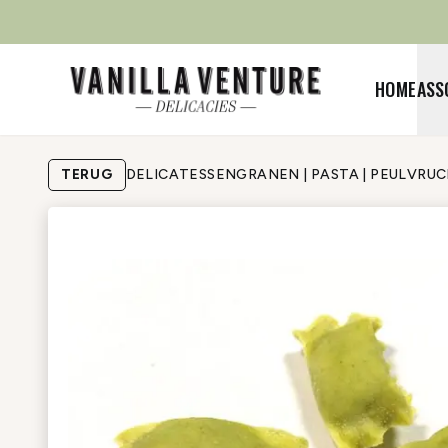
HOME
ASS
TERUG
DELICATESSEN
GRANEN | PASTA | PEULVRU