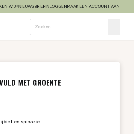
KEN WIJ?
NIEUWSBRIEF
INLOGGEN
MAAK EEN ACCOUNT AAN
EVULD MET GROENTE
ijbiet en spinazie