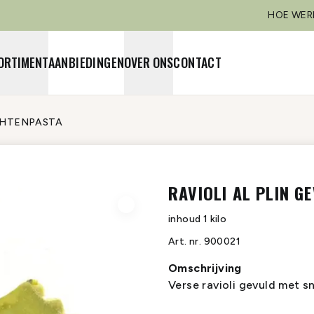
HOE WER
ORTIMENT
AANBIEDINGEN
OVER ONS
CONTACT
CHTEN
PASTA
RAVIOLI AL PLIN G
inhoud
1 kilo
Art. nr.
900021
Omschrijving
Verse ravioli gevuld met sn