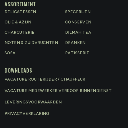
Milliat kan niet beloven dat zijn sappen elk jaar
ASSORTIMENT
dezelfde smaak hebben omdat elke oogst een ander
DELICATESSEN
SPECERIJEN
karakter heeft. Wel zorgt de Fransman ervoor dat
OLIE & AZIJN
CONSERVEN
zijn vruchten vroeg geplukt worden voor een frissere
smaak.
CHARCUTERIE
DILMAH TEA
NOTEN & ZUIDVRUCHTEN
DRANKEN
SOSA
PATISSERIE
DOWNLOADS
VACATURE ROUTERIJDER / CHAUFFEUR
VACATURE MEDEWERKER VERKOOP BINNENDIENST
LEVERINGSVOORWAARDEN
PRIVACYVERKLARING