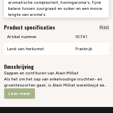
aromatische complexiteit, honingaroma's, fijne
balans tussen zuurgraad en suiker en een mooie
lengte van aroma's.
Product specificaties
Print
Artikel nummer
10741
Land van herkomst
Frankrijk
Omschrijving
Sappen en confituren van Alain Milliat
Als het om het sap van enkelvoudige vruchten- en
groentesoorten gaat, is Alain Milliat wereldwijd een
begrip. Dat sap is nu ook in Nederland te koop. In
Lees meer
november introduceren wij vijf van zijn ‘hardlopers’:
klassieke druivensappen in rood, wit en rosé en
daarnaast vijf van zijn ontbijtconfituren.