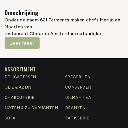
Omschrijving
Onder de naam 621 Ferments maken chefs Merijn en
Maarten van
restaurant Choux in Amsterdam natuurlijke
smaakversterkers: N°621
Lees meer
garum.
Garum kent zijn oorsprong in het Carthaagse Rijk en
werd later een
belangrijk ingrediënt van de Romeinen. Overschotten
ASSORTIMENT
van de visvangst
DELICATESSEN
SPECERIJEN
werden met zout ingelegd om in de volle zon te
OLIE & AZIJN
CONSERVEN
fermenteren. De aanwezige
enzymen in de ingewanden van de vis speelden een
CHARCUTERIE
DILMAH TEA
grote rol in het
NOTEN & ZUIDVRUCHTEN
DRANKEN
transformatieproces: verse vis werd door die
enzymen verteerd en de
SOSA
PATISSERIE
uitkomst was een enorme smaakbom. In de huidige