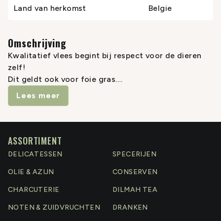
Land van herkomst
Belgie
Omschrijving
Kwalitatief vlees begint bij respect voor de dieren
zelf!
Dit geldt ook voor foie gras.
De ganzen die voor NIVO-finess’ worden
Lees meer
opgekweekt groeien op in de wei (vrije uitloop),
waar ze
meer dan voldoende plaats genieten en naar
hartenlust kunnen grazen.
ASSORTIMENT
‘s Nachts worden ze binnen gehaald in grote stallen
DELICATESSEN
SPECERIJEN
ter bescherming voor roofdieren. Hier verblijven
OLIE & AZIJN
CONSERVEN
ze overdag ook indien het weer het niet toelaat ze
buiten te houden, zoals bij hevige regen, extreme
CHARCUTERIE
DILMAH TEA
koude, hitte,….
NOTEN & ZUIDVRUCHTEN
DRANKEN
Na 4 tot 6 maanden (afhankelijk van de periode in