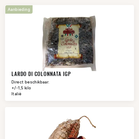
verwerkt wordt, zonder bot en die lang moet rijpen.
In onze collectie is gegarandeerd iets te vinden voor
Aanbieding
ieders gading.
LARDO DI COLONNATA IGP
Direct beschikbaar.
+/-1,5 kilo
Italië