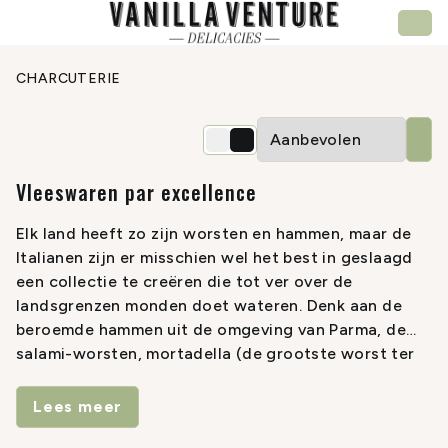
CHARCUTERIE
Vleeswaren par excellence
Elk land heeft zo zijn worsten en hammen, maar de
Italianen zijn er misschien wel het best in geslaagd
een collectie te creëren die tot ver over de
landsgrenzen monden doet wateren. Denk aan de
beroemde hammen uit de omgeving van Parma, de
salami-worsten, mortadella (de grootste worst ter
wereld), de San Daniele-ham, coppa, bresaola en de
meest exclusieve ham van Italië, de culatello waarin
Lees meer
alleen maar het beste van de varkensbout, de kern,