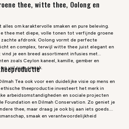
roene thee, witte thee, Oolong en
t alles om karaktervolle smaken en pure beleving.
e thee met diepe, volle tonen tot verfijnde groene
, zachte afdronk. Oolong vormt de perfecte
cht en complex, terwijl witte thee juist elegant en
t vind je een breed assortiment infusies met
ënten zoals Ceylon kaneel, kamille, gember en
theeproductie
 en vol pure smaak.
ilmah Tea ook voor een duidelijke visie op mens en
in ethische theeproductie investeert het merk in
ijke arbeidsomstandigheden en sociale projecten
le Foundation en Dilmah Conservation. Zo geniet je
ondere thee, maar draag je ook bij aan iets goeds.
akmanschap, smaak en verantwoordelijkheid
kopje.