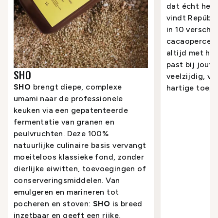
dat écht het 
vindt Repúbli
in 10 verschil
cacaopercent
altijd met he
past bij jouw
SHO
veelzijdig, va
SHO
brengt diepe, complexe
hartige toepa
umami naar de professionele
keuken via een gepatenteerde
fermentatie van granen en
peulvruchten. Deze 100%
natuurlijke culinaire basis vervangt
moeiteloos klassieke fond, zonder
dierlijke eiwitten, toevoegingen of
conserveringsmiddelen. Van
emulgeren en marineren tot
pocheren en stoven:
SHO
is breed
inzetbaar en geeft een rijke,