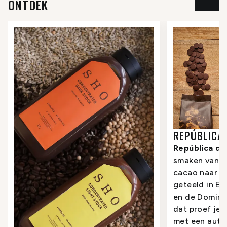
ONTDEK
REPÚBLICA
República d
smaken van L
cacao naar j
geteeld in Ec
en de Domini
dat proef je. 
met een auth