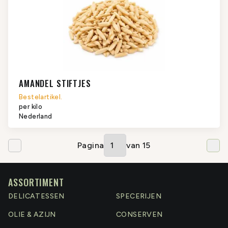
AMANDEL STIFTJES
Bestelartikel.
per kilo
Nederland
Pagina
van
15
ASSORTIMENT
DELICATESSEN
SPECERIJEN
OLIE & AZIJN
CONSERVEN