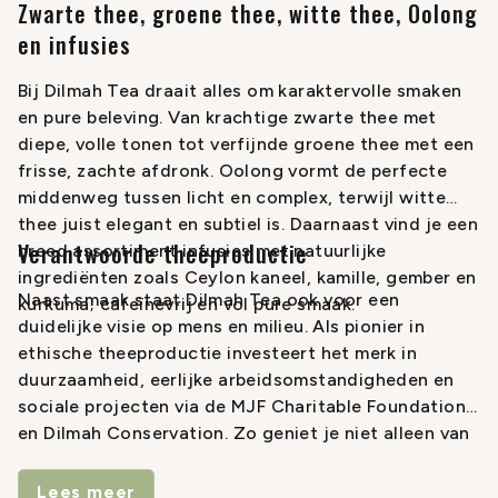
Zwarte thee, groene thee, witte thee, Oolong
en infusies
Bij Dilmah Tea draait alles om karaktervolle smaken
en pure beleving. Van krachtige zwarte thee met
diepe, volle tonen tot verfijnde groene thee met een
frisse, zachte afdronk. Oolong vormt de perfecte
middenweg tussen licht en complex, terwijl witte
thee juist elegant en subtiel is. Daarnaast vind je een
Verantwoorde theeproductie
breed assortiment infusies met natuurlijke
ingrediënten zoals Ceylon kaneel, kamille, gember en
Naast smaak staat Dilmah Tea ook voor een
kurkuma; cafeïnevrij en vol pure smaak.
duidelijke visie op mens en milieu. Als pionier in
ethische theeproductie investeert het merk in
duurzaamheid, eerlijke arbeidsomstandigheden en
sociale projecten via de MJF Charitable Foundation
en Dilmah Conservation. Zo geniet je niet alleen van
bijzondere thee, maar draag je ook bij aan iets
goeds. Een collectie die vakmanschap, smaak en
Lees meer