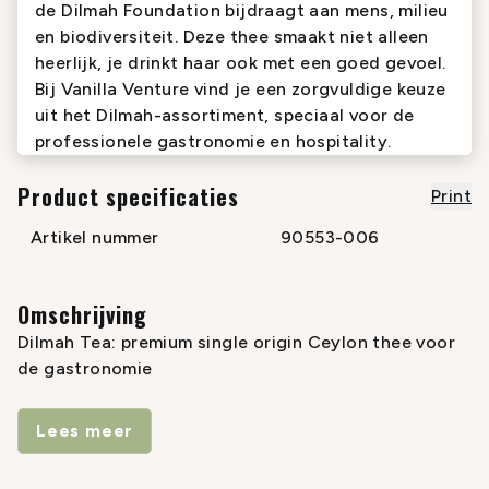
de Dilmah Foundation bijdraagt aan mens, milieu
en biodiversiteit. Deze thee smaakt niet alleen
heerlijk, je drinkt haar ook met een goed gevoel.
Bij Vanilla Venture vind je een zorgvuldige keuze
uit het Dilmah-assortiment, speciaal voor de
professionele gastronomie en hospitality.
Product specificaties
Print
Artikel nummer
90553-006
Omschrijving
Dilmah Tea: premium single origin Ceylon thee voor
de gastronomie
Dilmah Tea is een familiebedrijf uit Sri Lanka,
Lees meer
wereldwijd bekend om zijn authentieke, single origin
Ceylon thee van de allerbeste kwaliteit. Elke thee is