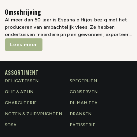
Omschrijving
Al meer dan 50 jaar is Espana e Hijos bezig met het
produceren van ambachtelijk vlees. Ze hebben
ondertussen meerdere prijzen gewonnen, exporteert
naar 70 verschillende landen en heeft kwaliteit hoog
Lees meer
in het vaandel.
ASSORTIMENT
DELICATESSEN
SPECERIJEN
OLIE & AZIJN
CONSERVEN
CHARCUTERIE
DILMAH TEA
NOTEN & ZUIDVRUCHTEN
DRANKEN
SOSA
PATISSERIE