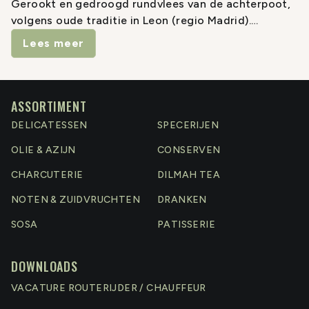
Gerookt en gedroogd rundvlees van de achterpoot,
volgens oude traditie in Leon (regio Madrid).
Lees meer
IGP houdt in dat de cecina volgens allerlei regels
gemaakt wordt, maar dat het vlees daar niet
vandaan hoeft te komen.
ASSORTIMENT
Rijping moet minimaal 7 maanden zijn maar kan
DELICATESSEN
SPECERIJEN
oplopen tot 20 maanden, afhankelijk van de grootte.
OLIE & AZIJN
CONSERVEN
Het vlees wordt altijd ontbeend voor de rijping.
CHARCUTERIE
DILMAH TEA
Er worden 4 verschillende soorten cecina
NOTEN & ZUIDVRUCHTEN
DRANKEN
onderscheiden:
Cadera: heupstuk of dikke lende
SOSA
PATISSERIE
Contra: platte bol met muis
Babilla: spierstuk
DOWNLOADS
Tapa: kogel of bovenbil
VACATURE ROUTERIJDER / CHAUFFEUR