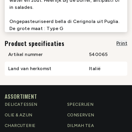
water en zout. Heerlijk bij de borrel, antipasti of
in salades.
Ongepasteuriseerd bella di Cerignola uit Puglia.
De grote maat : Type G
Product specificaties
Print
Artikel nummer
540065
Land van herkomst
Italië
ASSORTIMENT
DELICATESSEN
SPECERIJEN
OLIE & AZIJN
CONSERVEN
CHARCUTERIE
DILMAH TEA