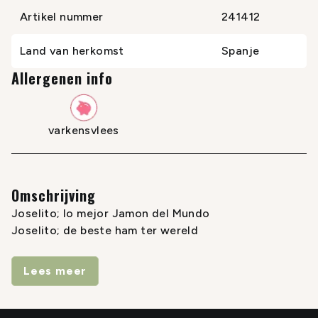
Artikel nummer
241412
Land van herkomst
Spanje
Allergenen info
varkensvlees
Omschrijving
Joselito; lo mejor Jamon del Mundo
Joselito; de beste ham ter wereld
Zelden bezochten we een bedrijf waarin het verhaal
Lees meer
achter het product zo goed onderbouwd en met
laboratorisch onderzoek ondersteund is, als dat van
Joselito.