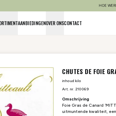
HOE WER
ORTIMENT
AANBIEDINGEN
OVER ONS
CONTACT
CHUTES DE FOIE GR
inhoud
kilo
Art. nr.
210069
Omschrijving
Foie Gras de Canard ‘MIT
uitmuntende kwaliteit, ee