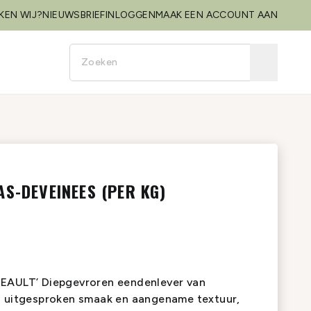
KEN WIJ?
NIEUWSBRIEF
INLOGGEN
MAAK EEN ACCOUNT AAN
AS-DEVEINEES (PER KG)
TEAULT’ Diepgevroren eendenlever van
n uitgesproken smaak en aangename textuur,