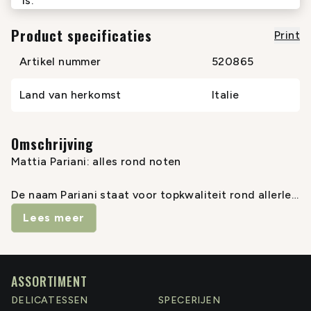
is.
Product specificaties
Print
Artikel nummer
520865
Land van herkomst
Italie
Omschrijving
Mattia Pariani: alles rond noten
De naam Pariani staat voor topkwaliteit rond allerlei
Italiaanse noten. Rond het jaar 2000 begon Mattia
Lees meer
Pariani zich te specialiseren in de verwerking van
hazelnoten uit Piemonte. In Italië is hij inmiddels dé
specialist op dit vlak, maar hij weet ook alles van
walnoten (uit Veneto), Toscaanse pijnboompitten,
ASSORTIMENT
amandelen en de beroemde pistachenootjes, beide
DELICATESSEN
SPECERIJEN