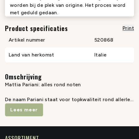
worden bij de plek van origine. Het proces word
met geduld gedaan.
Product specificaties
Print
Artikel nummer
520868
Land van herkomst
Italie
Omschrijving
Mattia Pariani: alles rond noten
De naam Pariani staat voor topkwaliteit rond allerlei
Italiaanse noten. Rond het jaar 2000 begon Mattia
Lees meer
Pariani zich te specialiseren in de verwerking van
hazelnoten uit Piemonte. In Italië is hij inmiddels dé
specialist op dit vlak, maar hij weet ook alles van
walnoten (uit Veneto), Toscaanse pijnboompitten,
ASSORTIMENT