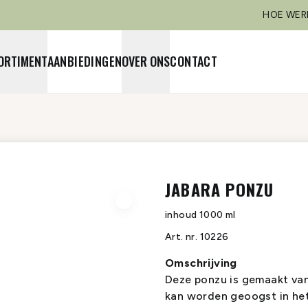
HOE WER
ORTIMENT
AANBIEDINGEN
OVER ONS
CONTACT
JABARA PONZU
inhoud
1000 ml
Art. nr.
10226
Omschrijving
Deze ponzu is gemaakt van 
kan worden geoogst in het