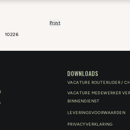
Print
10226
DOWNLOADS
N
VACATURE ROUTERIJDER / C
N
VACATURE MEDEWERKER VE
BINNENDIENST
A
LEVERINGSVOORWAARDEN
PRIVACYVERKLARING