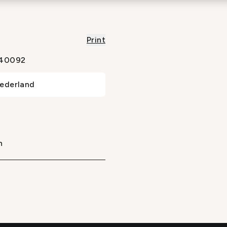
Print
40092
ederland
n