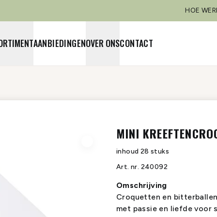
HOE WER
ORTIMENT
AANBIEDINGEN
OVER ONS
CONTACT
MINI KREEFTENCRO
inhoud
28 stuks
Art. nr.
240092
Omschrijving
Croquetten en bitterballe
met passie en liefde voor