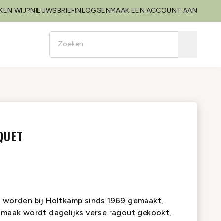
KEN WIJ?
NIEUWSBRIEF
INLOGGEN
MAAK EEN ACCOUNT AAN
QUET
n worden bij Holtkamp sinds 1969 gemaakt,
 smaak wordt dagelijks verse ragout gekookt,