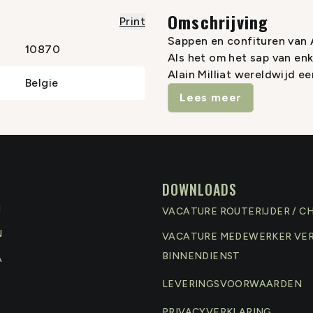
Omschrijving
Print
Sappen en confituren van A
10870
Als het om het sap van en
Alain Milliat wereldwijd ee
Belgie
november introduceren wij 
Lees meer
in rood, wit en rosé en daa
Milliat kan niet beloven d
elke oogst een ander karak
vruchten vroeg geplukt wo
DOWNLOADS
N
VACATURE ROUTERIJDER / C
N
VACATURE MEDEWERKER VE
BINNENDIENST
A
LEVERINGSVOORWAARDEN
PRIVACYVERKLARING