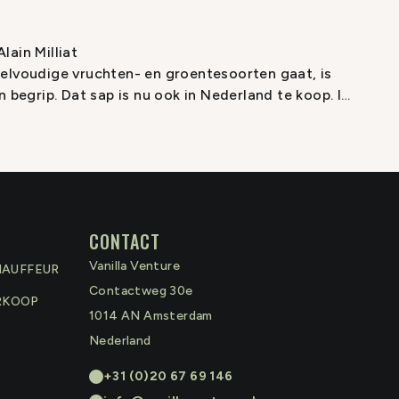
lain Milliat
kelvoudige vruchten- en groentesoorten gaat, is
n begrip. Dat sap is nu ook in Nederland te koop. In
vijf van zijn ‘hardlopers’: klassieke druivensappen
rnaast vijf van zijn ontbijtconfituren.
at zijn sappen elk jaar dezelfde smaak hebben omdat
ter heeft. Wel zorgt de Fransman ervoor dat zijn
rden voor een frissere smaak.
CONTACT
Vanilla Venture
HAUFFEUR
Contactweg 30e
RKOOP
1014 AN
Amsterdam
Nederland
+31 (0)20 67 69 146