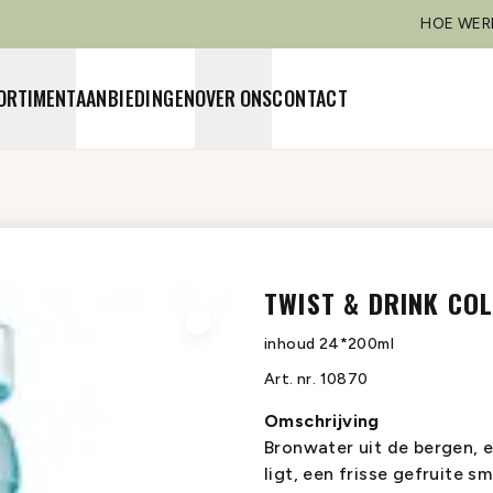
HOE WER
ORTIMENT
AANBIEDINGEN
OVER ONS
CONTACT
TWIST & DRINK CO
inhoud
24*200ml
Art. nr.
10870
Omschrijving
Bronwater uit de bergen, e
ligt, een frisse gefruite 