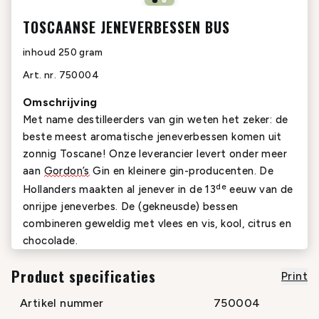
TOSCAANSE JENEVERBESSEN BUS
inhoud
250 gram
Art. nr.
750004
Omschrijving
Met name
destilleerders van gin weten het zeker: de
beste
meest aromatische
jeneverbessen komen uit
zonnig
Toscane!
Onze leverancier levert onder meer
aan
Gordon
’
s
Gin
en kleinere
gin-
producenten.
De
de
Hollanders maakten al jenever in de 13
eeuw van
de
onrijpe jeneverbes.
De
(gekneusde)
bessen
combineren geweldig met vlees en vis
, kool
, citrus en
chocolade.
Product specificaties
Print
Artikel nummer
750004