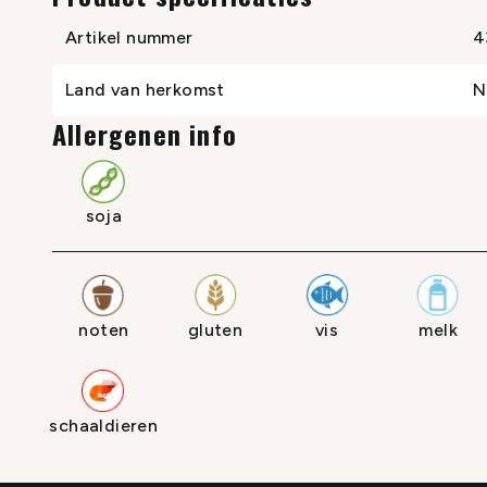
Artikel nummer
4
Land van herkomst
N
Allergenen info
soja
noten
gluten
vis
melk
schaaldieren