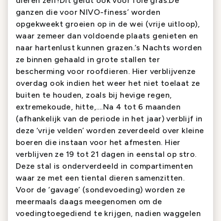
dieren zelf!Dit geldt ook voor foie gras.De
ganzen die voor NIVO-finess’ worden
opgekweekt groeien op in de wei (vrije uitloop),
waar zemeer dan voldoende plaats genieten en
naar hartenlust kunnen grazen.‘s Nachts worden
ze binnen gehaald in grote stallen ter
bescherming voor roofdieren. Hier verblijvenze
overdag ook indien het weer het niet toelaat ze
buiten te houden, zoals bij hevige regen,
extremekoude, hitte,….Na 4 tot 6 maanden
(afhankelijk van de periode in het jaar) verblijf in
deze ‘vrije velden’ worden zeverdeeld over kleine
boeren die instaan voor het afmesten. Hier
verblijven ze 19 tot 21 dagen in eenstal op stro.
Deze stal is onderverdeeld in compartimenten
waar ze met een tiental dieren samenzitten.
Voor de ‘gavage’ (sondevoeding) worden ze
meermaals daags meegenomen om de
voedingtoegediend te krijgen, nadien waggelen