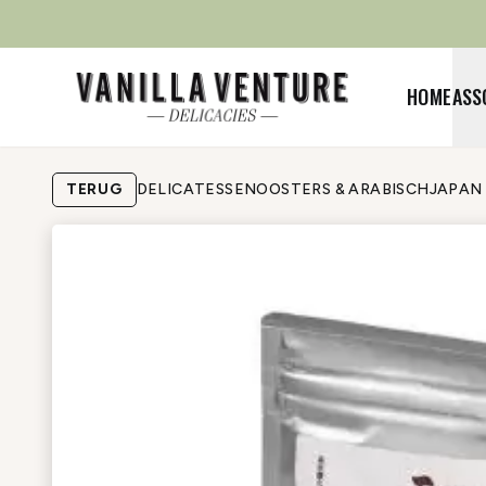
HOME
ASS
TERUG
DELICATESSEN
OOSTERS & ARABISCH
JAPAN