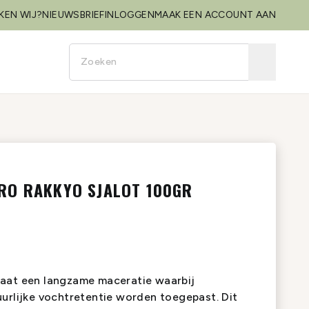
KEN WIJ?
NIEUWSBRIEF
INLOGGEN
MAAK EEN ACCOUNT AAN
RO RAKKYO SJALOT 100GR
aat een langzame maceratie waarbij
uurlijke vochtretentie worden toegepast. Dit