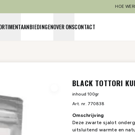
HOE WER
ORTIMENT
AANBIEDINGEN
OVER ONS
CONTACT
BLACK TOTTORI KU
inhoud
100gr
Art. nr.
770838
Omschrijving
Deze zwarte sjalot onderg
uitsluitend warmte en nat