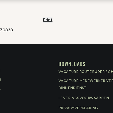
Print
70838
DOWNLOADS
N
VACATURE ROUTERIJDER / C
N
VACATURE MEDEWERKER VE
BINNENDIENST
A
LEVERINGSVOORWAARDEN
PRIVACYVERKLARING