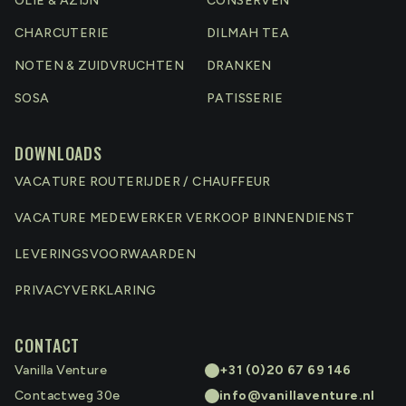
OLIE & AZIJN
CONSERVEN
Het bedrijf is slechts 0.9 ha groot en de opbrengst
ligt ongeveer 1/3 lager dan men normaal van deze
CHARCUTERIE
DILMAH TEA
kleine oppervlakte zou bekomen.
NOTEN & ZUIDVRUCHTEN
DRANKEN
Deze rijst is enkel te bekomen mits je je er een jaar
op voorhand telkens voor inschrijft, een soort van
SOSA
PATISSERIE
primeurverkoop dus
Uniek !
DOWNLOADS
VACATURE ROUTERIJDER / CHAUFFEUR
VACATURE MEDEWERKER VERKOOP BINNENDIENST
LEVERINGSVOORWAARDEN
PRIVACYVERKLARING
CONTACT
Vanilla Venture
+31 (0)20 67 69 146
Contactweg 30e
info@vanillaventure.nl