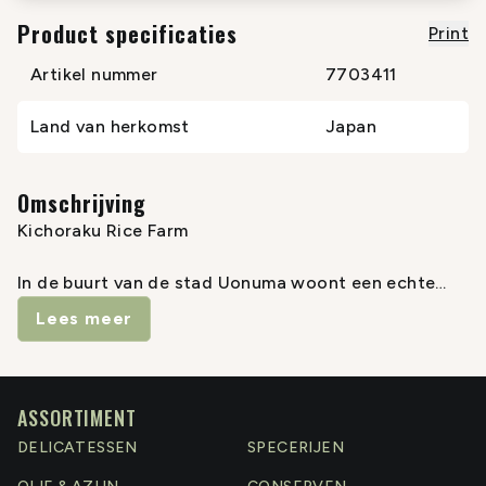
Product specificaties
Print
Artikel nummer
7703411
Land van herkomst
Japan
Omschrijving
Kichoraku Rice Farm
In de buurt van de stad Uonuma woont een echte
rijstguru. Kichoraku heeft zich volledig toegelegd en
Lees meer
toegewijd aan de zeer gelimiteerde productie van
toprijst koshihikari, die extra geparfumeerd, extra
blinkend, extra smaakvol is. Bovendien op een
volledig ecologische manier, zonder enige vorm van
ASSORTIMENT
chemische bemesting, chemische onkruidverdelging,
DELICATESSEN
SPECERIJEN
enz. Puur natuur !